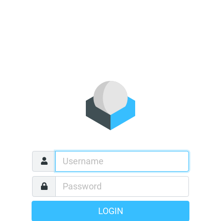
LOGIN